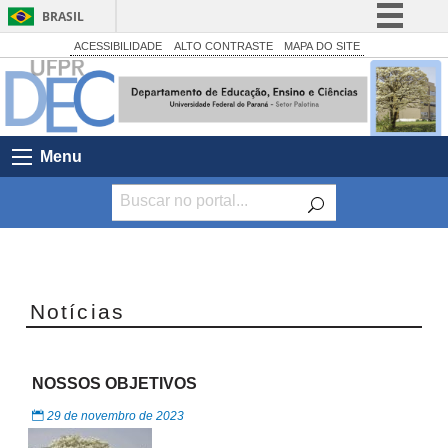
BRASIL
Simplifique!
ACESSIBILIDADE
ALTO CONTRASTE
MAPA DO SITE
Comunica BR
Participe
Acesso à informação
Menu
Legislação
Canais
Notícias
NOSSOS OBJETIVOS
29 de novembro de 2023