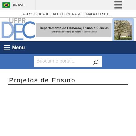
BRASIL
Simplifique!
ACESSIBILIDADE
ALTO CONTRASTE
MAPA DO SITE
Comunica BR
Participe
Acesso à informação
Menu
Legislação
Canais
Projetos de Ensino