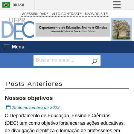
BRASIL
Simplifique!
ACESSIBILIDADE
ALTO CONTRASTE
MAPA DO SITE
Comunica BR
Participe
Acesso à informação
Menu
Legislação
Canais
Posts Anteriores
Nossos objetivos
29 de novembro de 2023
O Departamento de Educação, Ensino e Ciências
(DEC) tem como objetivo fortalecer as ações educativas,
de divulgação científica e formação de professores em