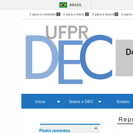
BRASIL
Ir para o conteúdo
1
Ir para o menu
2
Ir para a busca
3
Ir para 
Início
Sobre o DEC
Ensino
Rep
Posts recentes