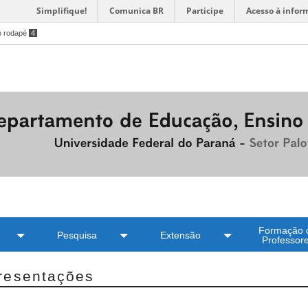
Simplifique!
Comunica BR
Participe
Acesso à infor
o rodapé
4
Formação 
Pesquisa
Extensão
Professor
resentações