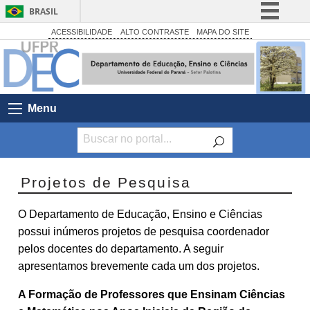
BRASIL
Simplifique!
ACESSIBILIDADE
ALTO CONTRASTE
MAPA DO SITE
Comunica BR
Participe
Acesso à informação
Menu
Legislação
Canais
Projetos de Pesquisa
O Departamento de Educação, Ensino e Ciências
possui inúmeros projetos de pesquisa coordenador
pelos docentes do departamento. A seguir
apresentamos brevemente cada um dos projetos.
A Formação de Professores que Ensinam Ciências