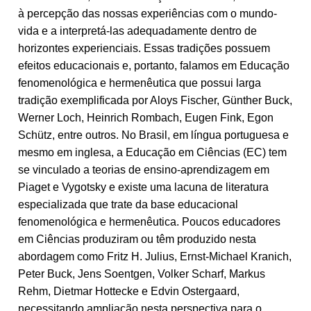
à percepção das nossas experiências com o mundo-
vida e a interpretá-las adequadamente dentro de
horizontes experienciais. Essas tradições possuem
efeitos educacionais e, portanto, falamos em Educação
fenomenológica e hermenêutica que possui larga
tradição exemplificada por Aloys Fischer, Günther Buck,
Werner Loch, Heinrich Rombach, Eugen Fink, Egon
Schütz, entre outros. No Brasil, em língua portuguesa e
mesmo em inglesa, a Educação em Ciências (EC) tem
se vinculado a teorias de ensino-aprendizagem em
Piaget e Vygotsky e existe uma lacuna de literatura
especializada que trate da base educacional
fenomenológica e hermenêutica. Poucos educadores
em Ciências produziram ou têm produzido nesta
abordagem como Fritz H. Julius, Ernst-Michael Kranich,
Peter Buck, Jens Soentgen, Volker Scharf, Markus
Rehm, Dietmar Hottecke e Edvin Ostergaard,
necessitando ampliação nesta perspectiva para o