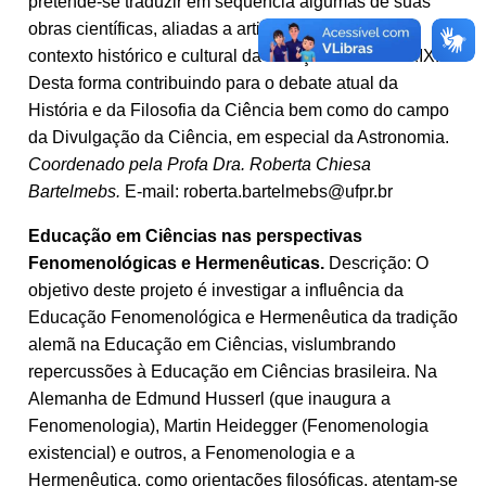
pretende-se traduzir em sequência algumas de suas
obras científicas, aliadas a artigos reflexivos do
contexto histórico e cultural da França do Século XIX.
Desta forma contribuindo para o debate atual da
História e da Filosofia da Ciência bem como do campo
da Divulgação da Ciência, em especial da Astronomia.
Coordenado pela Profa Dra. Roberta Chiesa
Bartelmebs.
E-mail: roberta.bartelmebs@ufpr.br
Educação em Ciências nas perspectivas
Fenomenológicas e Hermenêuticas.
Descrição: O
objetivo deste projeto é investigar a influência da
Educação Fenomenológica e Hermenêutica da tradição
alemã na Educação em Ciências, vislumbrando
repercussões à Educação em Ciências brasileira. Na
Alemanha de Edmund Husserl (que inaugura a
Fenomenologia), Martin Heidegger (Fenomenologia
existencial) e outros, a Fenomenologia e a
Hermenêutica, como orientações filosóficas, atentam-se